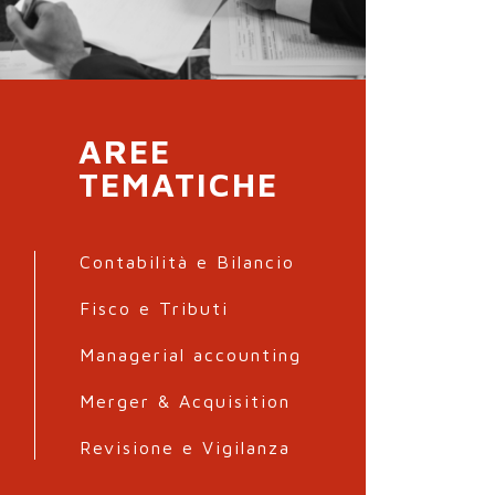
AREE
TEMATICHE
Contabilità e Bilancio
Fisco e Tributi
Managerial accounting
Merger & Acquisition
Revisione e Vigilanza