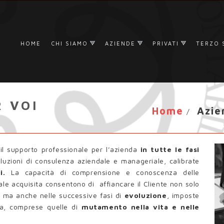
HOME
CHI SIAMO
AZIENDE
PRIVATI
TERZO 
 VOI
Home
Azie
/
il supporto professionale per l’azienda
in tutte le fasi
oluzioni di consulenza aziendale e manageriale, calibrate
i.
La capacità di comprensione e conoscenza delle
le acquisita consentono di affiancare il Cliente non solo
a
ma anche nelle successive fasi di
evoluzione
, imposte
ra, comprese quelle di
mutamento nella vita e nelle